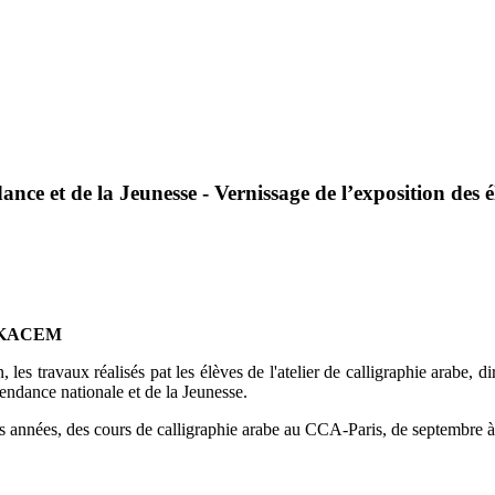
dance
et
de
la
Jeunesse
-
Vernissage
de
l’exposition
des
é
BELKACEM
on, les travaux réalisés pat les élèves de l'atelier de calligraphie a
endance nationale et de la Jeunesse.
ées, des cours de calligraphie arabe au CCA-Paris, de septembre à j