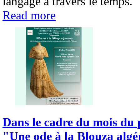
langage à travers le temps.
Read more
Dans
le
cadre
du
mois
du
"Une
ode
à
la
Blouza
algé