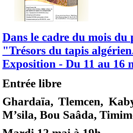
Dans
le
cadre
du
mois
du
"Trésors
du
tapis
algérien
Exposition
-
Du
11
au
16
Entrée libre
Ghardaïa, Tlemcen, Kaby
M’sila, Bou Saâda, Timi
Mardi 12 mai à 19h