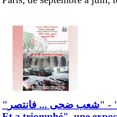
...
ضحى
"شعب
فانتصر"
-
Et
a
triomphé",
une
expos