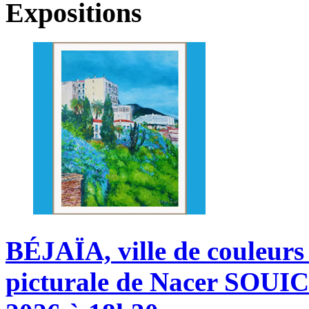
Expositions
BÉJAÏA,
ville
de
couleurs
picturale
de
Nacer
SOUIC