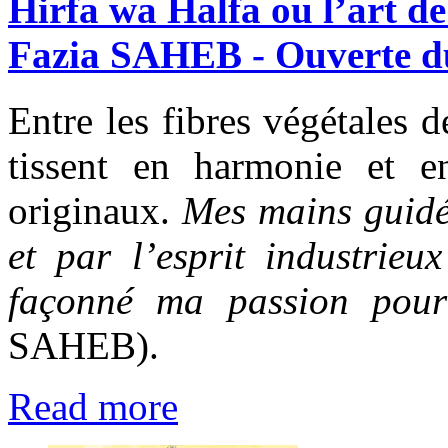
Hirfa
wa
Halfa
ou
l’art
de
Fazia
SAHEB
-
Ouverte
d
Entre les fibres végétales de
tissent en harmonie et en
originaux.
Mes mains guidé
et par l’esprit industrie
façonné ma passion pour
SAHEB).
Read more