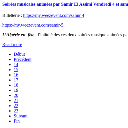
Soirées
musicales
animées
par
Samir
El
Assimi
Vendredi
4
et
sam
Billetterie :
https://my.weezevent.com/samir-4
https://my.weezevent.com/samir-5
L’Algérie en fête
, l’intitulé des ces deux soirées musique animées p
Read more
Début
Précédent
14
15
16
17
18
19
20
21
22
23
Suivant
Fin