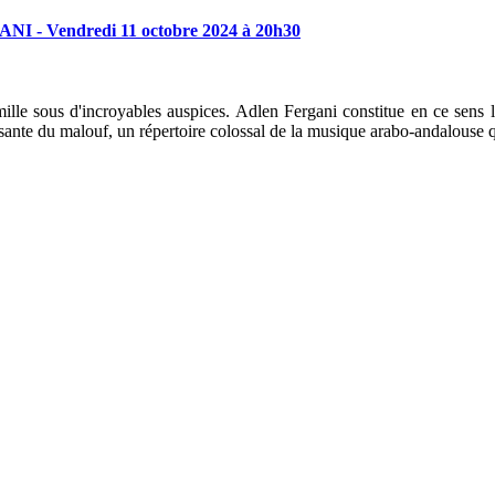
ANI
-
Vendredi
11
octobre
2024
à
20h30
famille sous d'incroyables auspices. Adlen Fergani constitue en ce se
chissante du malouf, un répertoire colossal de la musique arabo-andalouse