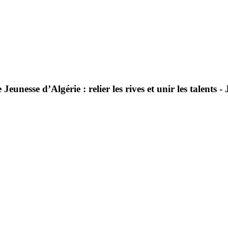
e
Jeunesse
d’Algérie
:
relier
les
rives
et
unir
les
talents
-