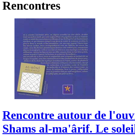
Rencontres
Rencontre
autour
de
l'ou
Shams
al-ma'ârif.
Le
solei