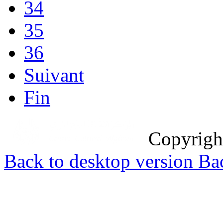
34
35
36
Suivant
Fin
Copyrig
Back to desktop version
Bac