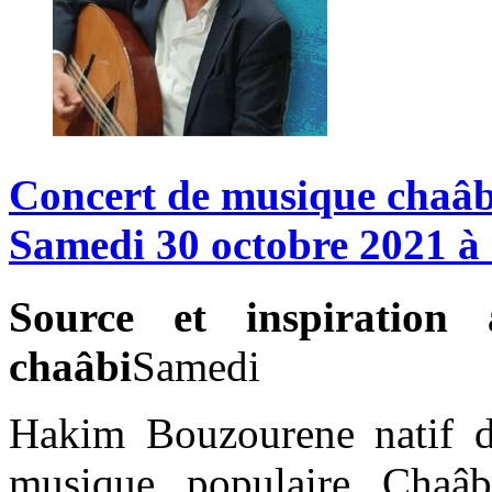
Concert
de
musique
chaâb
Samedi
30
octobre
2021
à
Source et inspiration
chaâbi
Samedi
Hakim Bouzourene natif de
musique populaire Chaâb