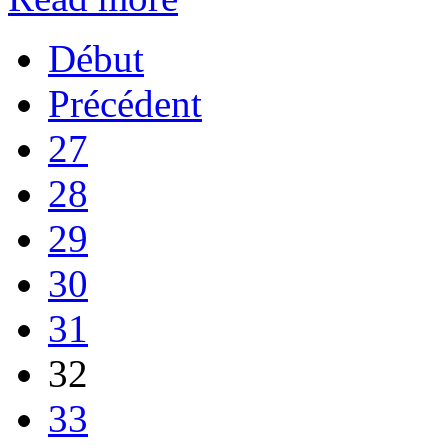
Début
Précédent
27
28
29
30
31
32
33