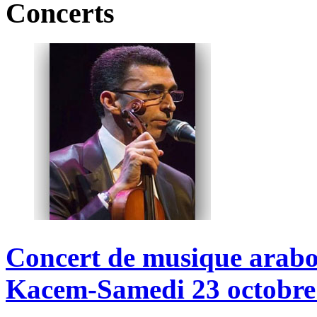
Concerts
Concert
de
musique
arabo
Kacem-Samedi
23
octobre