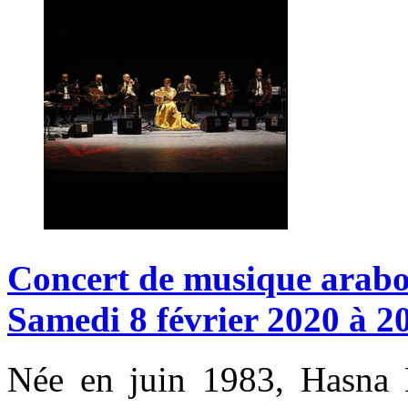
Concert
de
musique
arabo
Samedi
8
février
2020
à
2
Née en juin 1983, Hasna H