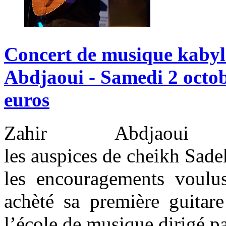
Concert
de
musique
kabyl
Abdjaoui
-
Samedi
2
octo
euros
Zahir Abdjao
les auspices de cheikh Sade
les encouragements voulu
achèté sa première guitare
l’école de musique dirigé p