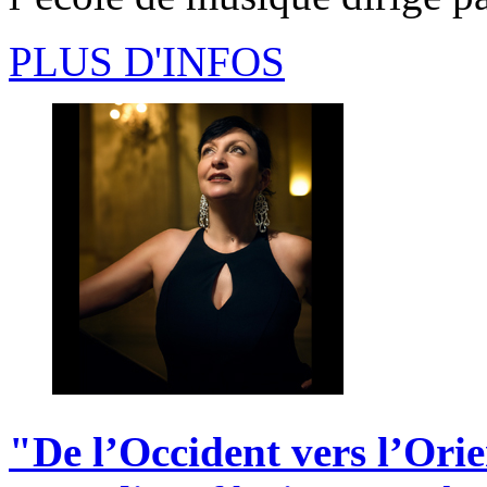
PLUS D'INFOS
"De
l’Occident
vers
l’Orie