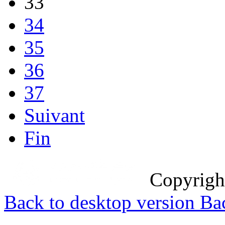
33
34
35
36
37
Suivant
Fin
Copyrig
Back to desktop version
Bac