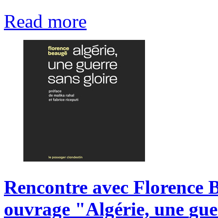
Read more
Rencontre
avec
Florence
ouvrage
"Algérie,
une
gue