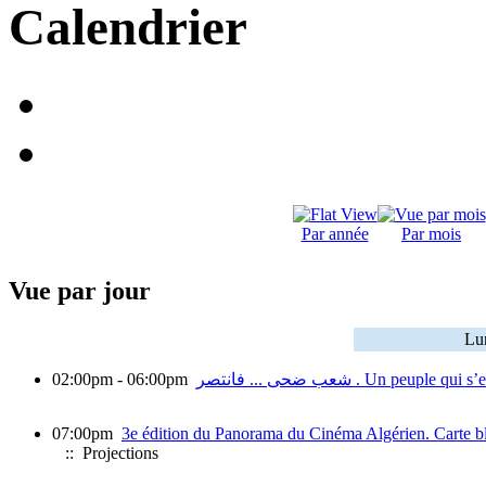
Calendrier
Par année
Par mois
Vue par jour
Lu
02:00pm - 06:00pm
شعب ضحى ... فانتصر . Un 
07:00pm
3e édition du Panorama du Cinéma Algérien. Carte bla
:: Projections