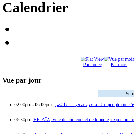
Calendrier
Par année
Par mois
Vue par jour
Vend
02:00pm - 06:00pm
شعب ضحى ... فانتصر . Un 
06:30pm
BÉJAÏA, ville de couleurs et de lumière, exposition